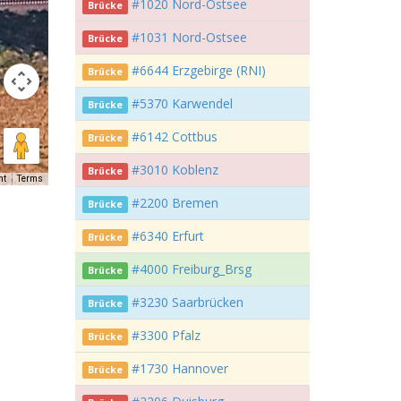
#1020 Nord-Ostsee
Brücke
#1031 Nord-Ostsee
Brücke
#6644 Erzgebirge (RNI)
Brücke
#5370 Karwendel
Brücke
#6142 Cottbus
Brücke
#3010 Koblenz
Brücke
ht
Terms
#2200 Bremen
Brücke
#6340 Erfurt
Brücke
#4000 Freiburg_Brsg
Brücke
#3230 Saarbrücken
Brücke
#3300 Pfalz
Brücke
#1730 Hannover
Brücke