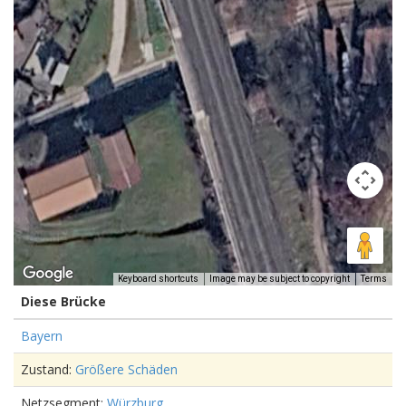
Keyboard shortcuts
Image may be subject to copyright
Terms
Diese Brücke
Bayern
Zustand:
Größere Schäden
Netzsegment:
Würzburg