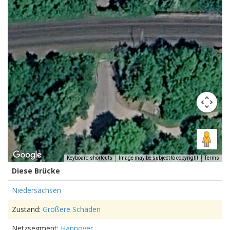
Keyboard shortcuts
Image may be subject to copyright
Terms
Diese Brücke
Niedersachsen
Zustand:
Größere Schäden
Netzsegment:
Hannover